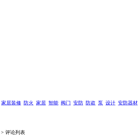
家居装修
防火
家居
智能
阀门
安防
防盗
泵
设计
安防器材
>
评论列表