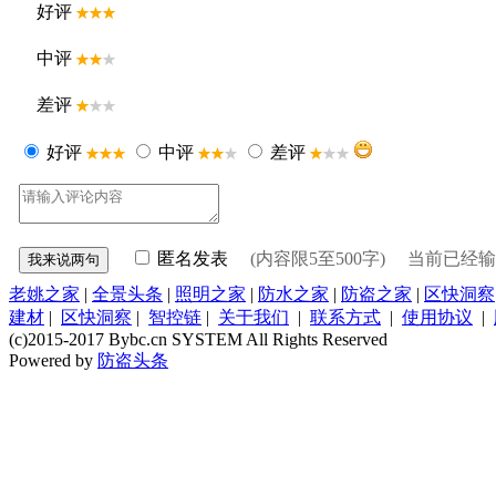
好评
中评
差评
好评
中评
差评
匿名发表
(内容限5至500字) 当前已经
老姚之家
|
全景头条
|
照明之家
|
防水之家
|
防盗之家
|
区快洞察
建材
|
区快洞察
|
智控链
|
关于我们
|
联系方式
|
使用协议
|
(c)2015-2017 Bybc.cn SYSTEM All Rights Reserved
Powered by
防盗头条