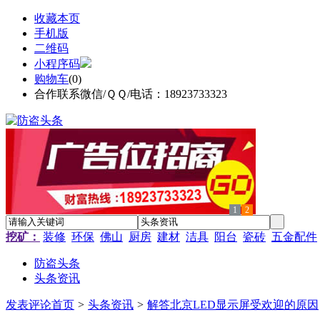
收藏本页
手机版
二维码
小程序码
购物车
(
0
)
合作联系微信/ＱＱ/电话：18923733323
1
2
挖矿：
装修
环保
佛山
厨房
建材
洁具
阳台
瓷砖
五金配件
防盗头条
头条资讯
发表评论
首页
>
头条资讯
>
解答北京LED显示屏受欢迎的原因