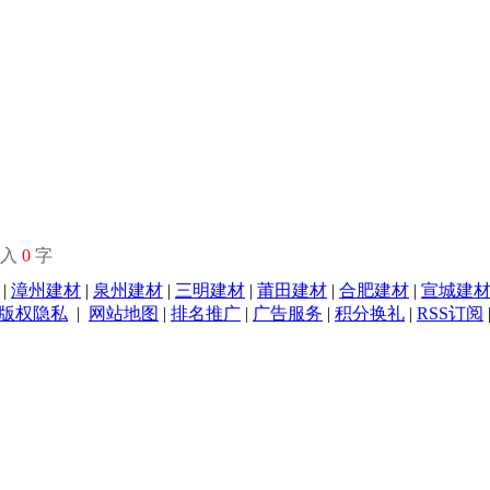
输入
0
字
|
漳州建材
|
泉州建材
|
三明建材
|
莆田建材
|
合肥建材
|
宣城建
版权隐私
|
网站地图
|
排名推广
|
广告服务
|
积分换礼
|
RSS订阅