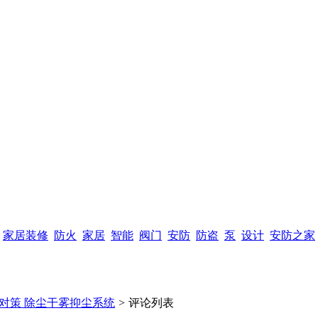
家居装修
防火
家居
智能
阀门
安防
防盗
泵
设计
安防之家
对策 除尘干雾抑尘系统
>
评论列表