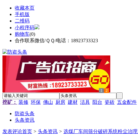
收藏本页
手机版
二维码
小程序码
购物车
(
0
)
合作联系微信/ＱＱ/电话：18923733323
1
2
挖矿：
装修
环保
佛山
厨房
建材
洁具
阳台
瓷砖
五金配件
防盗头条
头条资讯
发表评论
首页
>
头条资讯
>
选煤厂车间筛分破碎系统粉尘治理