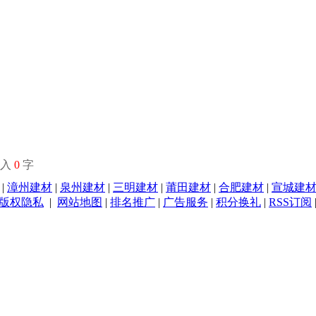
输入
0
字
|
漳州建材
|
泉州建材
|
三明建材
|
莆田建材
|
合肥建材
|
宣城建
版权隐私
|
网站地图
|
排名推广
|
广告服务
|
积分换礼
|
RSS订阅