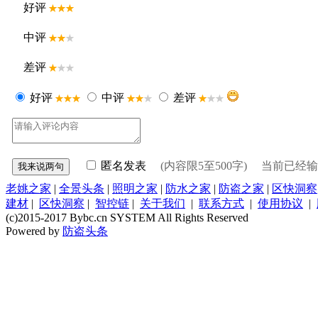
好评
中评
差评
好评
中评
差评
匿名发表
(内容限5至500字) 当前已经
老姚之家
|
全景头条
|
照明之家
|
防水之家
|
防盗之家
|
区快洞察
建材
|
区快洞察
|
智控链
|
关于我们
|
联系方式
|
使用协议
|
(c)2015-2017 Bybc.cn SYSTEM All Rights Reserved
Powered by
防盗头条