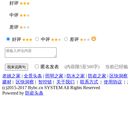
好评
中评
差评
好评
中评
差评
匿名发表
(内容限5至500字) 当前已经
老姚之家
|
全景头条
|
照明之家
|
防水之家
|
防盗之家
|
区快洞察
建材
|
区快洞察
|
智控链
|
关于我们
|
联系方式
|
使用协议
|
(c)2015-2017 Bybc.cn SYSTEM All Rights Reserved
Powered by
防盗头条