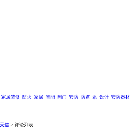
家居装修
防火
家居
智能
阀门
安防
防盗
泵
设计
安防器材
夏天信
>
评论列表