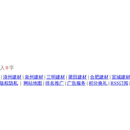
输入
0
字
|
漳州建材
|
泉州建材
|
三明建材
|
莆田建材
|
合肥建材
|
宣城建
版权隐私
|
网站地图
|
排名推广
|
广告服务
|
积分换礼
|
RSS订阅