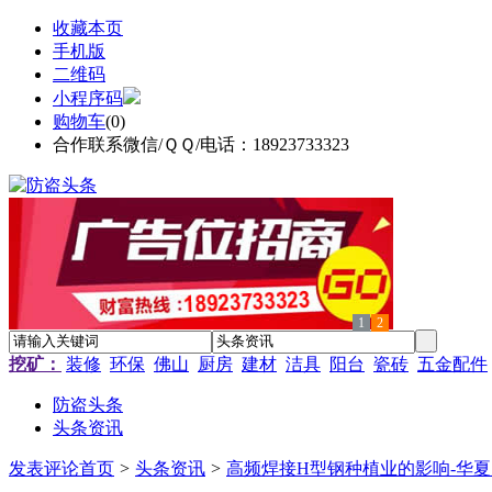
收藏本页
手机版
二维码
小程序码
购物车
(
0
)
合作联系微信/ＱＱ/电话：18923733323
1
2
挖矿：
装修
环保
佛山
厨房
建材
洁具
阳台
瓷砖
五金配件
防盗头条
头条资讯
发表评论
首页
>
头条资讯
>
高频焊接H型钢种植业的影响-华