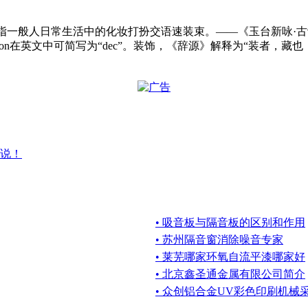
h；Trim；Grace] 指一般人日常生活中的化妆打扮交语速装束。——
tion在英文中可简写为“dec”。装饰，《辞源》解释为“装者
说！
• 吸音板与隔音板的区别和作用
• 苏州隔音窗消除噪音专家
• 莱芜哪家环氧自流平漆哪家好
• 北京鑫圣通金属有限公司简介
• 众创铝合金UV彩色印刷机械