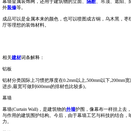
幕墙金属装饰网，还用于建筑物的立面、
隔断
、吊顶、遮阳、
外
装修
等。
成品可以是金属本来的颜色，也可以喷图成古铜，乌木黑，枣
厅等理想的装饰材料。
相关
建材
词条解释：
铝板
铝材分类国际上习惯把厚度在0.2mm以上,500mm以下,200m
进步,最宽可做到600mm的排材也比较多)。
幕墙
幕墙(Curtain Wall)，是建筑物的
外墙
护围，像幕布一样挂上去
与作用的建筑围护结构。今后，由于幕墙工艺与科技的结合，
力。