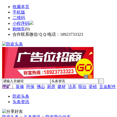
收藏本页
手机版
二维码
小程序码
购物车
(
0
)
合作联系微信/ＱＱ/电话：18923733323
1
2
挖矿：
装修
环保
佛山
厨房
建材
洁具
阳台
瓷砖
五金配件
防盗头条
头条资讯
防盗头条
>
头条资讯
>
防盗商企动态