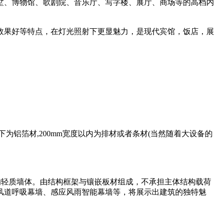
墅、博物馆、歌剧院、音乐厅、写字楼、展厅、商场等的高档内
效果好等特点，在灯光照射下更显魅力，是现代宾馆，饭店，展
m以下为铝箔材,200mm宽度以内为排材或者条材(当然随着大设备的
的轻质墙体。由结构框架与镶嵌板材组成，不承担主体结构载荷
风道呼吸幕墙、感应风雨智能幕墙等，将展示出建筑的独特魅