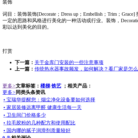
装饰
词目：装饰装饰[Decorate；Dress up；Embellis
一定的思路和风格进行美化的一种活动或行业。装饰，Decora
彩以达到美化的目的。
打赏
下一篇：
关于金库门安装的一些注意事项
上一篇：
传统热水器事故频发，如何解决？看厂家是怎么
更多
>
文章标签：
楼梯
铁艺
；相关产品：
更多
>
同类头条资讯
• 宝瑞华提醒您：烟尘净化设备要如何选择
• 家居装修远离甲醛 健康生活每一天
• 卫生间门价格多少
• 拉毛胶粉的几种配方和使用配比
• 国内哪的腻子润滑剂质量较好
0
条
相关评论