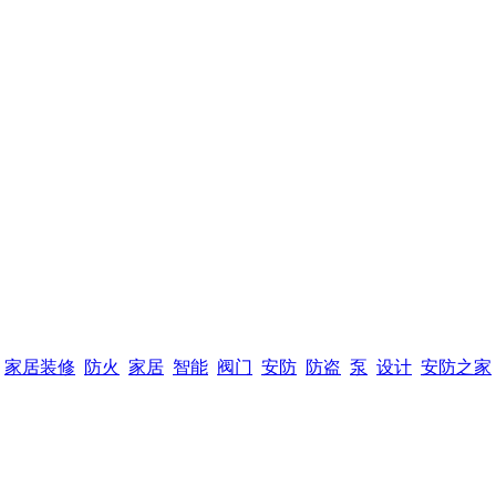
家居装修
防火
家居
智能
阀门
安防
防盗
泵
设计
安防之家