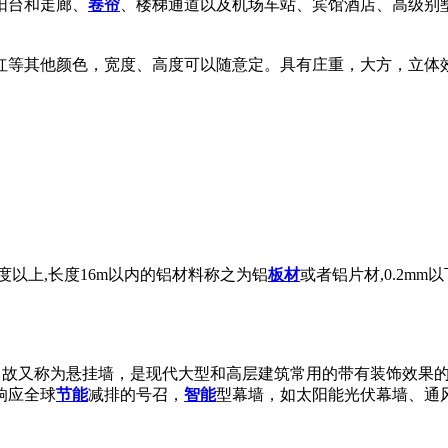
阳台和走廊、
卷帘
、楼梯通道以及机场车站、宾馆酒店、高级别
红等其他颜色，宽度、高度可以随意定。具有庄重，大方，立体
m宽度以上,长度16m以内的铝材料称之为铝
板材
或者铝片材,0.2m
，故又称为悬挂墙，是现代大型和高层建筑常用的带有装饰效果
响应全球
节能
减排的号召，
智能
型幕墙，如太阳能光伏幕墙、通