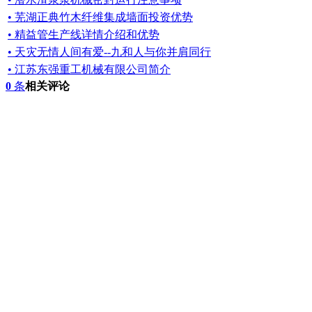
• 芜湖正典竹木纤维集成墙面投资优势
• 精益管生产线详情介绍和优势
• 天灾无情人间有爱--九和人与你并肩同行
• 江苏东强重工机械有限公司简介
0
条
相关评论