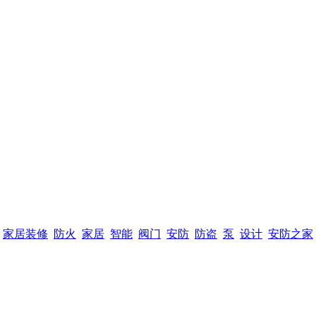
家居装修
防火
家居
智能
阀门
安防
防盗
泵
设计
安防之家