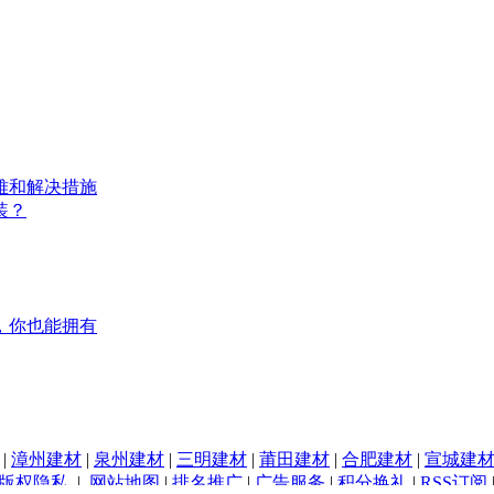
难和解决措施
装？
，你也能拥有
|
漳州建材
|
泉州建材
|
三明建材
|
莆田建材
|
合肥建材
|
宣城建
版权隐私
|
网站地图
|
排名推广
|
广告服务
|
积分换礼
|
RSS订阅