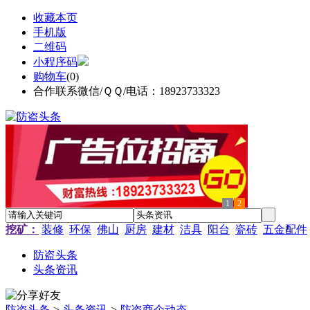
收藏本页
手机版
二维码
小程序码
购物车
(
0
)
合作联系微信/ＱＱ/电话：18923733323
1
2
挖矿：
装修
环保
佛山
厨房
建材
洁具
阳台
瓷砖
五金配件
防盗头条
头条资讯
防盗头条
>
头条资讯
>
防盗商企动态