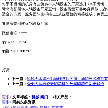
对于不锈钢的机身有些旋转小火锅设备的厂家选择304不锈钢，有
青岛海誉回转火锅设备厂家直销，设备质量可靠终身保修，旋
适合的方案，服务团队由8年以上从业经验的精英组成，免费
青岛海誉回转火锅设备厂家
微信电话：***
qq:3244652574
qq群：460788297
打赏
下一篇：
说说无水印不影响硅胶后序加工油印外脱模剂有
上一篇：
众创大理石瓷砖印花机的数码印花色彩更鲜艳
更多
>
文章标签：
机械
阀门
；相关产品：
更多
>
同类头条资讯
• 潜水渣浆泵机械密封运行注意事项