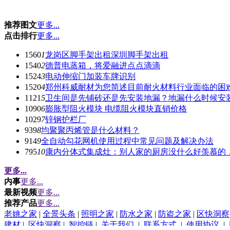
推荐图文
更多...
点击排行
更多...
1560
1
龙岗区脚手架出租深圳脚手架出租
1540
2
德普电蒸箱，将爱融进点点滴滴
1524
3
电动伸缩门加装车牌识别
1520
4
郑州科威耐材为您简述目前耐火材料行业面临的困
1121
5
卫生间是先铺砖还是先安装地漏？地漏什么时候安
1090
6
膨胀型阻火模块 电缆阻火模块直销价格
1029
7
锌钢护栏厂
939
8
均聚聚丙烯管是什么材料？
914
9
全自动勾花网机使用过程中常见问题及解决办法
795
10
康内分体式集成灶：别人家的厨房没什么好羡慕的
更多...
内事
更多...
最新视频
更多...
推荐产品
更多...
老姚之家
|
全景头条
|
照明之家
|
防水之家
|
防盗之家
|
区快洞察
建材
|
区快洞察
|
智控链
|
关于我们
|
联系方式
|
使用协议
|