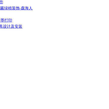
些
牌匾绿植装饰-森海人
械喷墨打印
家具设计及安装