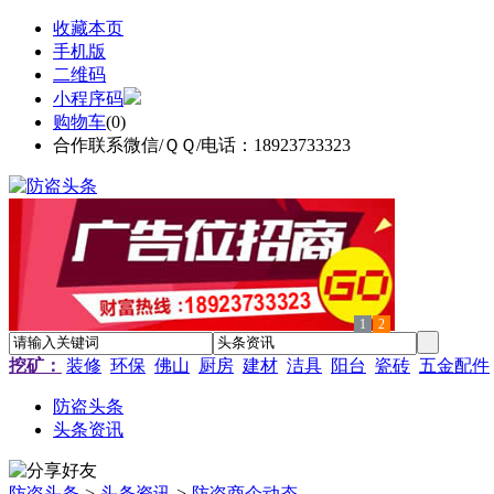
收藏本页
手机版
二维码
小程序码
购物车
(
0
)
合作联系微信/ＱＱ/电话：18923733323
1
2
挖矿：
装修
环保
佛山
厨房
建材
洁具
阳台
瓷砖
五金配件
防盗头条
头条资讯
防盗头条
>
头条资讯
>
防盗商企动态