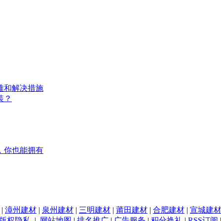
难和解决措施
装？
，你也能拥有
|
漳州建材
|
泉州建材
|
三明建材
|
莆田建材
|
合肥建材
|
宣城建
版权隐私
|
网站地图
|
排名推广
|
广告服务
|
积分换礼
|
RSS订阅