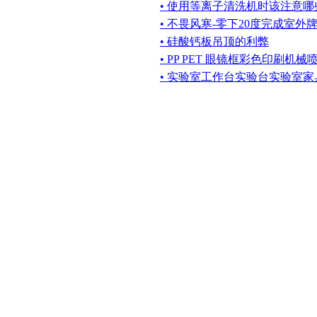
• 使用等离子清洗机时该注意哪
• 不畏风寒-零下20度完成室外
• 硅酸钙板吊顶的利弊
• PP PET 眼镜框彩色印刷机
• 实验室工作台实验台实验室