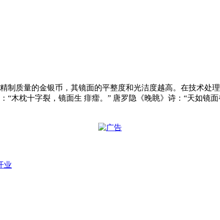
是精制质量的金银币，其镜面的平整度和光洁度越高。在技术处
“木枕十字裂，镜面生 痱癗。” 唐罗隐《晚眺》诗：“天如镜面都
开业