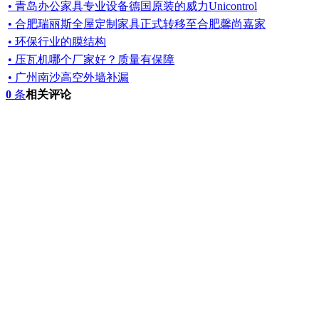
• 青岛办公家具专业设备德国原装的威力Unicontrol
• 合肥瑞丽斯全屋定制家具正式转移至合肥馨尚嘉家
• 环保行业的膜结构
• 压瓦机哪个厂家好？质量有保障
• 广州南沙高空外墙补漏
0
条
相关评论