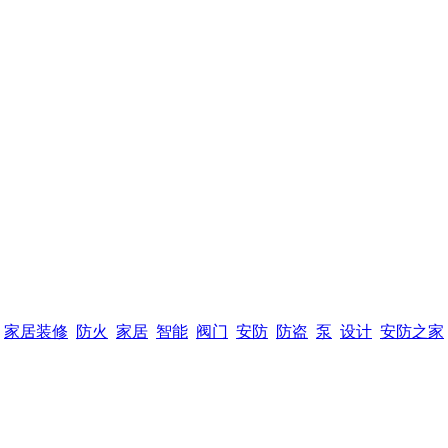
家居装修
防火
家居
智能
阀门
安防
防盗
泵
设计
安防之家