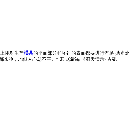
理上即对生产
模具
的平面部分和坯饼的表面都要进行严格 抛光处
来浄，地似人心总不平。” 宋 赵希鹄 《洞天清录· 古砚