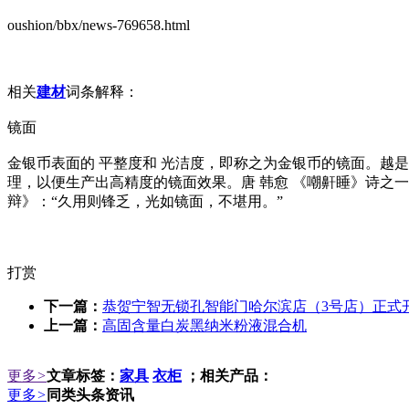
oushion/bbx/news-769658.html
相关
建材
词条解释：
镜面
金银币表面的 平整度和 光洁度，即称之为金银币的镜面。越
理，以便生产出高精度的镜面效果。唐 韩愈 《嘲鼾睡》诗之一：
辩》：“久用则锋乏，光如镜面，不堪用。”
打赏
下一篇：
恭贺宁智无锁孔智能门哈尔滨店（3号店）正式
上一篇：
高固含量白炭黑纳米粉液混合机
更多
>
文章标签：
家具
衣柜
；相关产品：
更多
>
同类头条资讯