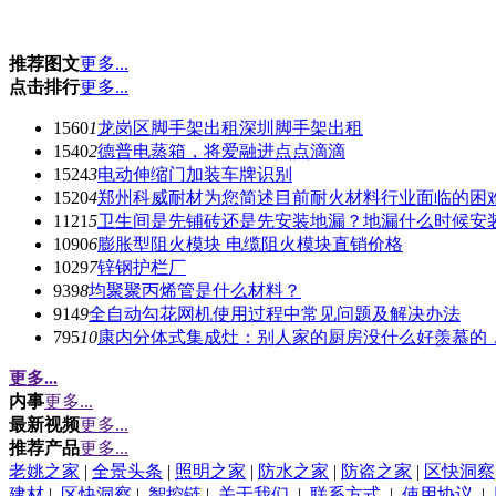
推荐图文
更多...
点击排行
更多...
1560
1
龙岗区脚手架出租深圳脚手架出租
1540
2
德普电蒸箱，将爱融进点点滴滴
1524
3
电动伸缩门加装车牌识别
1520
4
郑州科威耐材为您简述目前耐火材料行业面临的困
1121
5
卫生间是先铺砖还是先安装地漏？地漏什么时候安
1090
6
膨胀型阻火模块 电缆阻火模块直销价格
1029
7
锌钢护栏厂
939
8
均聚聚丙烯管是什么材料？
914
9
全自动勾花网机使用过程中常见问题及解决办法
795
10
康内分体式集成灶：别人家的厨房没什么好羡慕的
更多...
内事
更多...
最新视频
更多...
推荐产品
更多...
老姚之家
|
全景头条
|
照明之家
|
防水之家
|
防盗之家
|
区快洞察
建材
|
区快洞察
|
智控链
|
关于我们
|
联系方式
|
使用协议
|