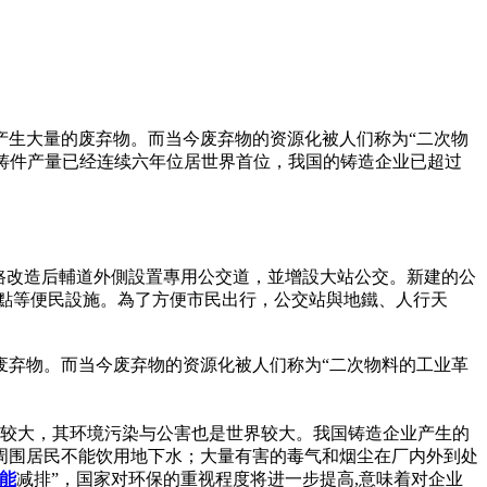
产生大量的废弃物。而当今废弃物的资源化被人们称为“二次物
铸件产量已经连续六年位居世界首位，我国的铸造企业已超过
路改造后輔道外側設置專用公交道，並增設大站公交。新建的公
車點等便民設施。為了方便市民出行，公交站與地鐵、人行天
废弃物。而当今废弃物的资源化被人们称为“二次物料的工业革
界较大，其环境污染与公害也是世界较大。我国铸造企业产生的
周围居民不能饮用地下水；大量有害的毒气和烟尘在厂内外到处
能
减排”，国家对环保的重视程度将进一步提高,意味着对企业