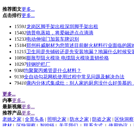
推荐图文
更多...
点击排行
更多...
1559
1
龙岗区脚手架出租深圳脚手架出租
1540
2
德普电蒸箱，将爱融进点点滴滴
1523
3
电动伸缩门加装车牌识别
1518
4
郑州科威耐材为您简述目前耐火材料行业面临的困
1121
5
卫生间是先铺砖还是先安装地漏？地漏什么时候安
1089
6
膨胀型阻火模块 电缆阻火模块直销价格
1029
7
锌钢护栏厂
938
8
均聚聚丙烯管是什么材料？
913
9
全自动勾花网机使用过程中常见问题及解决办法
794
10
康内分体式集成灶：别人家的厨房没什么好羡慕的
更多...
内事
更多...
最新视频
更多...
推荐产品
更多...
老姚之家
|
全景头条
|
照明之家
|
防水之家
|
防盗之家
|
区快洞察
建材
|
区快洞察
|
智控链
|
关于我们
|
联系方式
|
使用协议
|
(c)2015-2017 Bybc.cn SYSTEM All Rights Reserved