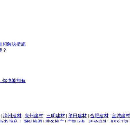
难和解决措施
装？
，你也能拥有
|
漳州建材
|
泉州建材
|
三明建材
|
莆田建材
|
合肥建材
|
宣城建
版权隐私
|
网站地图
|
排名推广
|
广告服务
|
积分换礼
|
RSS订阅