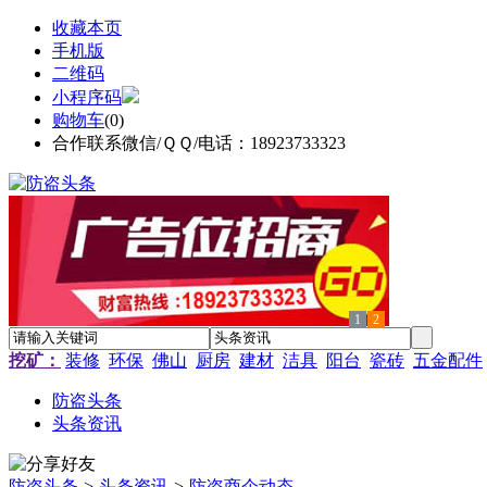
收藏本页
手机版
二维码
小程序码
购物车
(
0
)
合作联系微信/ＱＱ/电话：18923733323
1
2
挖矿：
装修
环保
佛山
厨房
建材
洁具
阳台
瓷砖
五金配件
防盗头条
头条资讯
防盗头条
>
头条资讯
>
防盗商企动态