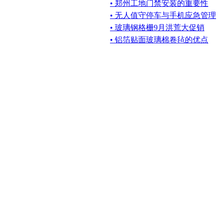
• 郑州工地门禁安装的重要性
• 无人值守停车与手机应急管理
• 玻璃钢格栅9月洪荒大促销
• 铝箔贴面玻璃棉卷毡的优点