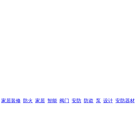
家居装修
防火
家居
智能
阀门
安防
防盗
泵
设计
安防器材