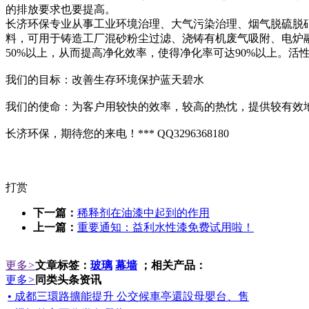
的排放要求也要提高。
长济环保专业从事工业环境治理、大气污染治理、烟气脱硫脱硝
料，可用于铸造工厂混砂粉尘过滤、浇铸有机废气吸附、电炉
50%以上，从而提高净化效率，使得净化率可达90%以上。
我们的目标：改善生存环境保护蓝天碧水
我们的使命：为客户用较快的效率，较高的热忱，提供较有效
长济环保，期待您的来电！*** QQ3296368180
打赏
下一篇：
稀释剂在油漆中起到的作用
上一篇：
重要通知：益利水性漆免费试用啦！
更多
>
文章标签：
玻璃
幕墙
；相关产品：
更多
>
同类头条资讯
• 成都三環路擴能提升 公交候車亭還設母嬰台、售