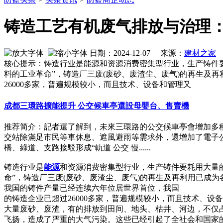
铸造工艺有机废气排放与治理
日期：2024-12-07 来源：
建材之家
核心提示：铸造行业是能源和资源消费密集型行业，生产铸件
料的工业革命”，铸造厂三废(废砂、废渣尘、废气)的再生
26000多家，普遍规模较小，而且技术、设备和管理又
成都三環路擴能提升 公交候車亭還設母嬰台、售賣機
推荐简介：記者還了解到，未來三環路的公交候車亭會增加多
交站除滿足市民等車休息、遮風避雨等需求外，還增加了電子公
橋、綠道、支路接駁形成“軌道 公交 慢......
铸造行业是
能源
和资源消费密集型行业，生产铸件要耗用大量
命”，铸造厂三废(废砂、废渣尘、废气)的再生及再利用已成为
我国的铸件产量已经连续六年位居世界首位，我国
的铸造企业已超过26000多家，普遍规模较小，而且技术、
大量废砂、废渣，有的排放到田间、地头、枯井、河边，不仅
飞扬，造成了严重的大气污染。这些已经引起了全社会和国家