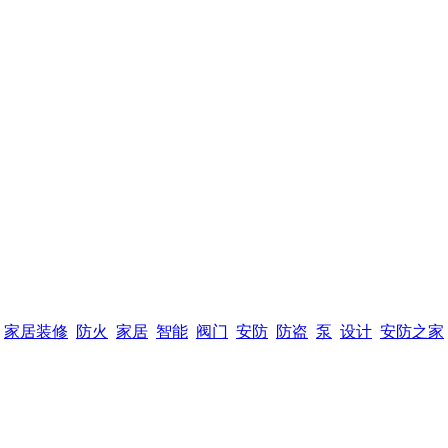
家居装修
防火
家居
智能
阀门
安防
防盗
泵
设计
安防之家