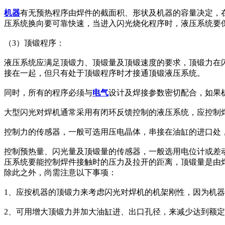
机器
有无预热程序由焊件的截面积、形状及机器的容量决定，
压系统换向要可靠快速，当进入闪光烧化程序时，液压系统要
（3）顶锻程序：
液压系统应满足顶锻力、顶锻量及顶锻速度的要求，顶锻力在
接在一起，但只有处于顶锻程序时才接通顶锻液压系统。
同时，所有的程序必须与
电气
设计及焊接参数密切配合，如果
大型闪光对焊机通常采用有闭环反馈控制的液压系统，应控制
控制力的传感器，一般可选用压电晶体，串接在油缸的进口处
控制预热量、闪光量及顶锻量的传感器，一般选用电位计或差
压系统要能控制焊件接触时的压力及拉开的距离，顶锻量是由
除此之外，尚需注意以下事项：
1、应按机器的顶锻力来考虑闪光对焊机的机架刚性，因为机
2、可用增大顶锻力并加大油缸进、出口孔径，来减少达到额