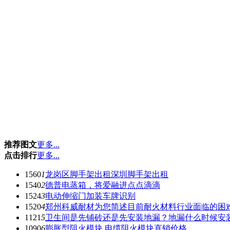
推荐图文
更多...
点击排行
更多...
1560
1
龙岗区脚手架出租深圳脚手架出租
1540
2
德普电蒸箱，将爱融进点点滴滴
1524
3
电动伸缩门加装车牌识别
1520
4
郑州科威耐材为您简述目前耐火材料行业面临的困
1121
5
卫生间是先铺砖还是先安装地漏？地漏什么时候安
1090
6
膨胀型阻火模块 电缆阻火模块直销价格