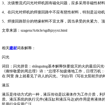
3、次级整流式闪光对焊机因有磁化问题，应多采用非磁性材
4、在闪光对焊机的焊接回路中不应有慈性材料，特别是运动
5、焊接回路部分的绝缘材料不宜太厚，因当承受的夹紧力、
文章来源：szagera/Article/sgdhjzyyxt.html
相关
建材
词条解释：
闪光
词目：闪光拼音：shǎnguāng基本解释快要熄灭的火的最后
《痛悼敬爱的周总理》诗：“总理不知疲倦地工作，日理万机：
在 阿萱 身上就看见了诗人的闪光。”刘白羽《写在太阳初升的
液压
液压是传动方式的一种，液压传动是以液体作为工作介质，利
质。液压系统的执行元件(液压缸和液压马达)的作用是将液体
民用行业应用广泛。