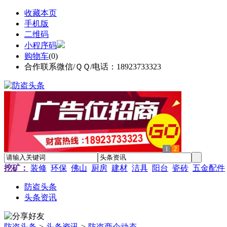
收藏本页
手机版
二维码
小程序码
购物车
(
0
)
合作联系微信/ＱＱ/电话：18923733323
1
2
挖矿：
装修
环保
佛山
厨房
建材
洁具
阳台
瓷砖
五金配件
防盗头条
头条资讯
防盗头条
>
头条资讯
>
防盗商企动态