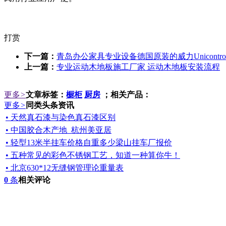
打赏
下一篇：
青岛办公家具专业设备德国原装的威力Unicontrol
上一篇：
专业运动木地板施工厂家 运动木地板安装流程
更多
>
文章标签：
橱柜
厨房
；相关产品：
更多
>
同类头条资讯
• 天然真石漆与染色真石漆区别
• 中国胶合木产地_杭州美亚居
• 轻型13米半挂车价格自重多少梁山挂车厂报价
• 五种常见的彩色不锈钢工艺，知道一种算你牛！
• 北京630*12无缝钢管理论重量表
0
条
相关评论