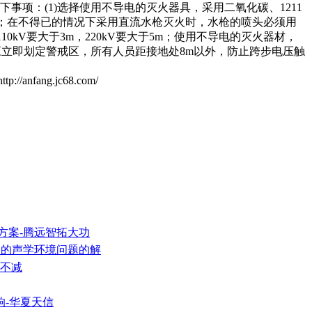
项：(1)选择使用不导电的灭火器具，采用二氧化碳、1211
全；在不得已的情况下采用直流水枪灭火时，水枪的喷头必须用
kV要大于3m，220kV要大于5m；使用不导电的灭火器材，
地，应立即划定警戒区，所有人员距接地处8m以外，防止跨步电压触
ang.jc68.com/
方案-腾远智拓大功
厢中的声学环境问题的解
量不减
响-华夏天信