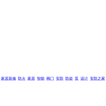
家居装修
防火
家居
智能
阀门
安防
防盗
泵
设计
安防之家