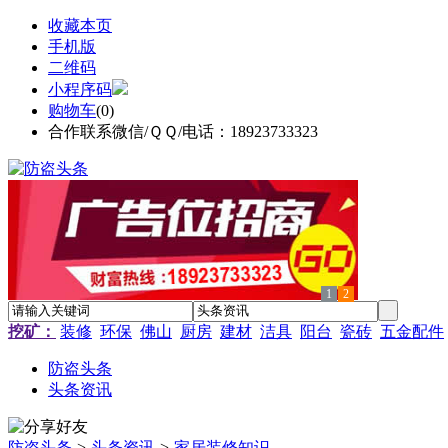
收藏本页
手机版
二维码
小程序码
购物车
(
0
)
合作联系微信/ＱＱ/电话：18923733323
1
2
挖矿：
装修
环保
佛山
厨房
建材
洁具
阳台
瓷砖
五金配件
防盗头条
头条资讯
防盗头条
>
头条资讯
>
家居装修知识