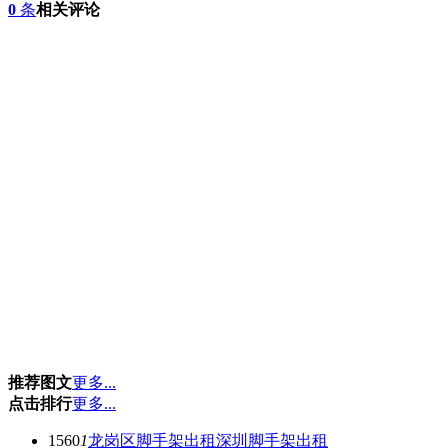
0
条
相关评论
推荐图文
更多...
点击排行
更多...
1560
1
龙岗区脚手架出租深圳脚手架出租