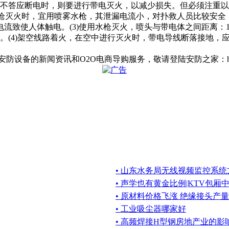
不答应断电时，则要进行带电灭火，以减少损失。但必须注重以下事
水枪灭火时，宜用喷雾水枪，其泄漏电流小，对扑救人员比较安
使人体触电。(3)使用水枪灭火，喷头与带电体之间距离：110
于0.6m。(4)架空线路着火，在空中进行灭火时，带电导线断落接
防设备的新闻资讯和O2O电商导购服务，敬请登陆安防之家：http://anf
• 山东水务局无线视频监控系统
• 声学也有黄金比例|KTV包
• 原材料价格飞涨 绝缘接头产
• 工业吸尘器哪家好
• 高频焊接H型钢房地产业的影