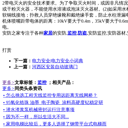
2带电灭火的安全技术要求。为了争取灭火时间，或因非凡情况
或干粉灭火器，不能使用水溶液或泡沫灭火器材。(2)如采用
软铜线接地；扑救人员穿绝缘靴和戴绝缘手套，防止水柱泄漏电流致
机体喷嘴距带电体的距离：10kV要大于0.4m，35kV要大
电。
安防之家专注于各种
家居
的安防,
监控
,
防盗
,安防监控,安防器材,安
打赏
下一篇：
电力安全|电力安全小词典
上一篇：
河西区安装自动玻璃门
更多
>
文章标签：
监控
；相关产品：
更多
>
同类头条资讯
• 怎么挑选工程无线监控专用远距离无线网桥？
• 95氧化锆珠 油墨_电子陶瓷_涂料高硬度钇稳定研
• 潜水渣浆泵机械密封运行注意事项
• 因为不一样，所以生活大不同...
• 家用电梯比较后，更多人选择了钢带平台式电梯而