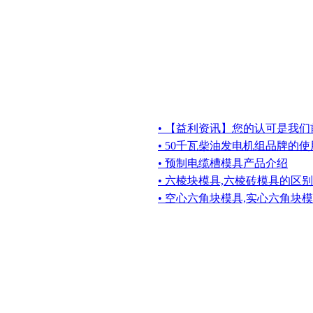
• 【益利资讯】您的认可是我
• 50千瓦柴油发电机组品牌的
• 预制电缆槽模具产品介绍
• 六棱块模具,六棱砖模具的区别
• 空心六角块模具,实心六角块