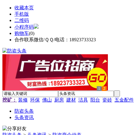
收藏本页
手机版
二维码
小程序码
购物车
(
0
)
合作联系微信/ＱＱ/电话：18923733323
1
2
挖矿：
装修
环保
佛山
厨房
建材
洁具
阳台
瓷砖
五金配件
防盗头条
头条资讯
防盗头条
>
头条资讯
>
防盗商企动态