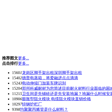
推荐图文
更多...
点击排行
更多...
1560
1
龙岗区脚手架出租深圳脚手架出租
1540
2
德普电蒸箱，将爱融进点点滴滴
1524
3
电动伸缩门加装车牌识别
1520
4
郑州科威耐材为您简述目前耐火材料行业面临的困
1121
5
卫生间是先铺砖还是先安装地漏？地漏什么时候安
1090
6
膨胀型阻火模块 电缆阻火模块直销价格
1029
7
锌钢护栏厂
939
8
均聚聚丙烯管是什么材料？