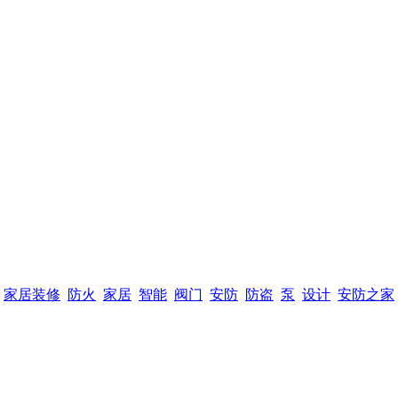
家居装修
防火
家居
智能
阀门
安防
防盗
泵
设计
安防之家