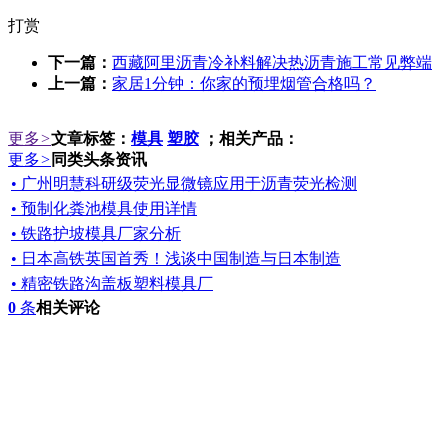
打赏
下一篇：
西藏阿里沥青冷补料解决热沥青施工常见弊端
上一篇：
家居1分钟：你家的预埋烟管合格吗？
更多
>
文章标签：
模具
塑胶
；相关产品：
更多
>
同类头条资讯
• 广州明慧科研级荧光显微镜应用于沥青荧光检测
• 预制化粪池模具使用详情
• 铁路护坡模具厂家分析
• 日本高铁英国首秀！浅谈中国制造与日本制造
• 精密铁路沟盖板塑料模具厂
0
条
相关评论