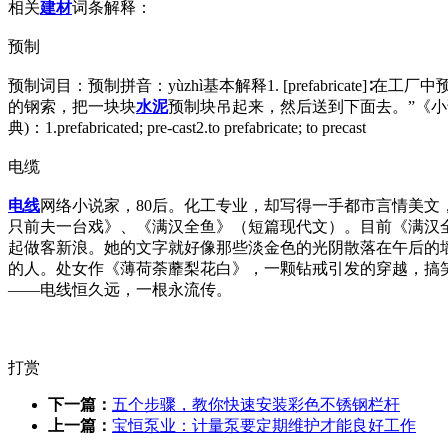
相关
建材
词条解释：
预制
预制词目：预制拼音：yùzhì基本解释1. [prefabricate
的钢索，把一块块
水泥
预制块吊起来，然后送到下面去。”《小说
典)：1.prefabricated; pre-cast2.to prefabricate; to precast
电缆
电线
网络小说家，80后。化工专业，却写得一手都市言情美文
只前夫一台戏》、《满汉全鱼》（短篇现代文）。目前《满汉全
起做客新浪。她的文字就好像那些淡金色的光阴散落在午后的
的人。处女作《薄荷荼蘼梨花白》，一颗钻戒引发的穿越，搞
——电线恒久远，一根永流传。
打赏
下一篇：
五个步骤，教你快速安装彩色不锈钢栏杆
上一篇：
宝恒泵业：计量泵要定期维护才能良好工作