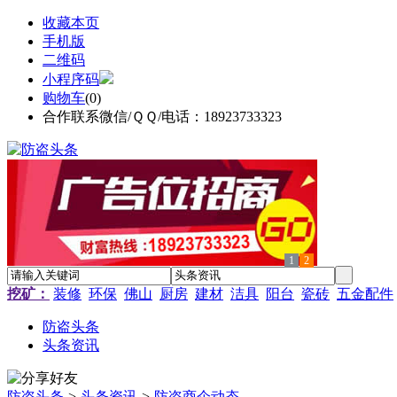
收藏本页
手机版
二维码
小程序码
购物车
(
0
)
合作联系微信/ＱＱ/电话：18923733323
1
2
挖矿：
装修
环保
佛山
厨房
建材
洁具
阳台
瓷砖
五金配件
防盗头条
头条资讯
防盗头条
>
头条资讯
>
防盗商企动态