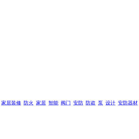
家居装修
防火
家居
智能
阀门
安防
防盗
泵
设计
安防器材