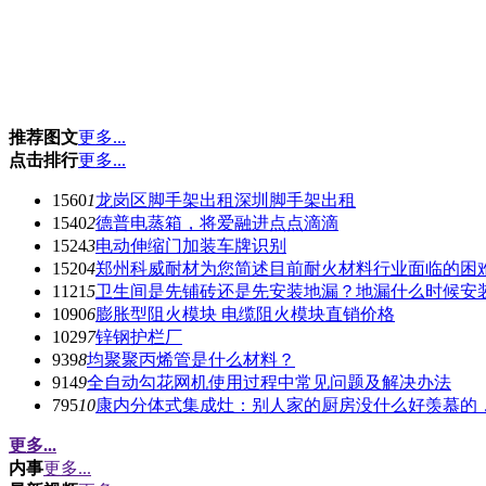
推荐图文
更多...
点击排行
更多...
1560
1
龙岗区脚手架出租深圳脚手架出租
1540
2
德普电蒸箱，将爱融进点点滴滴
1524
3
电动伸缩门加装车牌识别
1520
4
郑州科威耐材为您简述目前耐火材料行业面临的困
1121
5
卫生间是先铺砖还是先安装地漏？地漏什么时候安
1090
6
膨胀型阻火模块 电缆阻火模块直销价格
1029
7
锌钢护栏厂
939
8
均聚聚丙烯管是什么材料？
914
9
全自动勾花网机使用过程中常见问题及解决办法
795
10
康内分体式集成灶：别人家的厨房没什么好羡慕的
更多...
内事
更多...