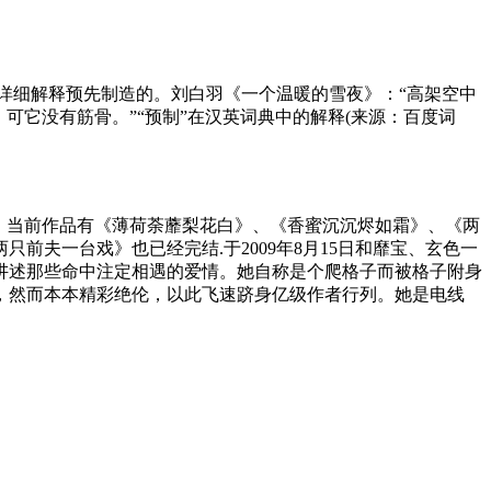
re]∶预先制订详细解释预先制造的。刘白羽《一个温暖的雪夜》：“高架空中
，可它没有筋骨。”“预制”在汉英词典中的解释(来源：百度词
趣。当前作品有《薄荷荼蘼梨花白》、《香蜜沉沉烬如霜》、《两
夫一台戏》也已经完结.于2009年8月15日和靡宝、玄色一
讲述那些命中注定相遇的爱情。她自称是个爬格子而被格子附身
，然而本本精彩绝伦，以此飞速跻身亿级作者行列。她是电线