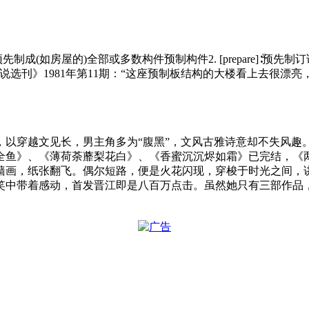
]∶在工厂中预先制成(如房屋的)全部或多数构件预制构件2. [prepa
选刊》1981年第11期：“这座预制板结构的大楼看上去很漂亮
，以穿越文见长，男主角多为“腹黑”，文风古雅诗意却不失风
鱼》、《薄荷荼蘼梨花白》、《香蜜沉沉烬如霜》已完结，《两只前
墙画，纸张翻飞。偶尔短路，便是火花闪现，穿梭于时光之间，
笑中带着感动，首发晋江即是八百万点击。虽然她只有三部作品