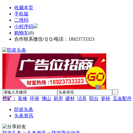
收藏本页
手机版
二维码
小程序码
购物车
(
0
)
合作联系微信/ＱＱ/电话：18923733323
1
2
挖矿：
装修
环保
佛山
厨房
建材
洁具
阳台
瓷砖
五金配件
防盗头条
头条资讯
防盗头条
>
头条资讯
>
防盗商企动态