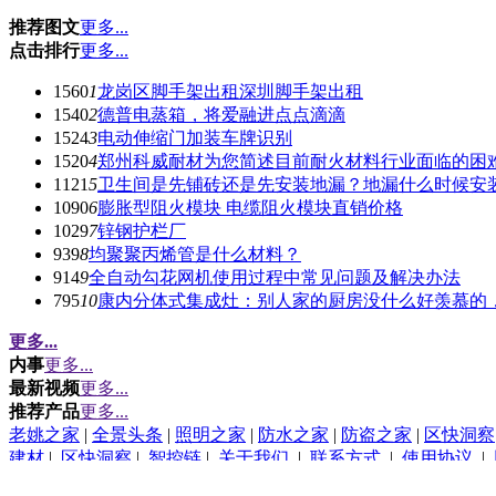
推荐图文
更多...
点击排行
更多...
1560
1
龙岗区脚手架出租深圳脚手架出租
1540
2
德普电蒸箱，将爱融进点点滴滴
1524
3
电动伸缩门加装车牌识别
1520
4
郑州科威耐材为您简述目前耐火材料行业面临的困
1121
5
卫生间是先铺砖还是先安装地漏？地漏什么时候安
1090
6
膨胀型阻火模块 电缆阻火模块直销价格
1029
7
锌钢护栏厂
939
8
均聚聚丙烯管是什么材料？
914
9
全自动勾花网机使用过程中常见问题及解决办法
795
10
康内分体式集成灶：别人家的厨房没什么好羡慕的
更多...
内事
更多...
最新视频
更多...
推荐产品
更多...
老姚之家
|
全景头条
|
照明之家
|
防水之家
|
防盗之家
|
区快洞察
建材
|
区快洞察
|
智控链
|
关于我们
|
联系方式
|
使用协议
|
(c)2015-2017 Bybc.cn SYSTEM All Rights Reserved