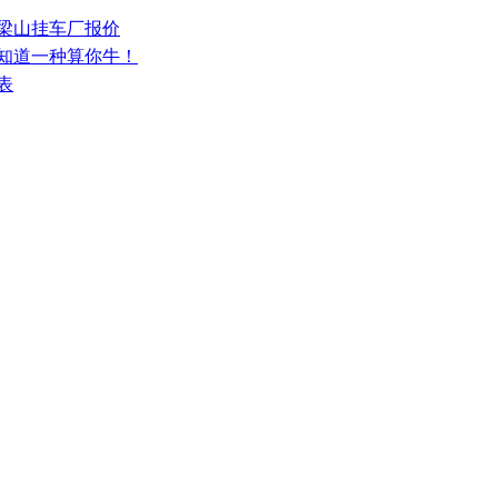
少梁山挂车厂报价
，知道一种算你牛！
表