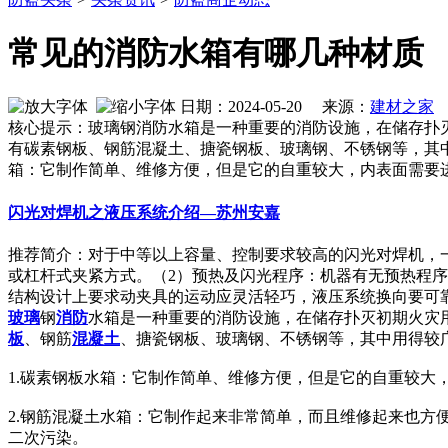
常见的消防水箱有哪几种材质
日期：2024-05-20 来源：
建材之家
作
核心提示：玻璃钢消防水箱是一种重要的消防设施，在储存扑
有碳素钢板、钢筋混凝土、搪瓷钢板、玻璃钢、不锈钢等，其中
箱：它制作简单、维修方便，但是它的自重较大，内表面需要
闪光对焊机之液压系统介绍—苏州安嘉
推荐简介：对于中等以上容量、控制要求较高的闪光对焊机，
或杠杆式夹紧方式。（2）预热及闪光程序：机器有无预热程
结构设计上要求动夹具的运动应灵活轻巧，液压系统换向要可靠快速
玻璃
钢
消防
水箱是一种重要的消防设施，在储存扑灭初期火灾
板
、钢筋
混凝土
、搪瓷钢板、玻璃钢、不锈钢等，其中用得较
1.碳素钢板水箱：它制作简单、维修方便，但是它的自重较大
2.钢筋混凝土水箱：它制作起来非常简单，而且维修起来也
二次污染。