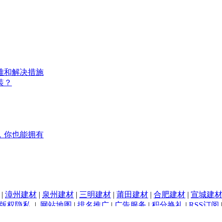
难和解决措施
装？
，你也能拥有
|
漳州建材
|
泉州建材
|
三明建材
|
莆田建材
|
合肥建材
|
宣城建
版权隐私
|
网站地图
|
排名推广
|
广告服务
|
积分换礼
|
RSS订阅