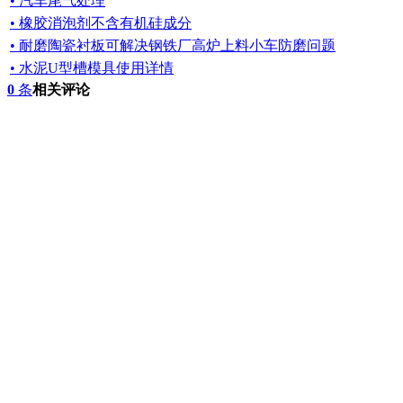
• 汽车尾气处理
• 橡胶消泡剂不含有机硅成分
• 耐磨陶瓷衬板可解决钢铁厂高炉上料小车防磨问题
• 水泥U型槽模具使用详情
0
条
相关评论