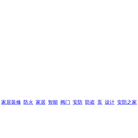
家居装修
防火
家居
智能
阀门
安防
防盗
泵
设计
安防之家