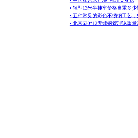
• 中国胶合木产地_杭州美亚居
• 轻型13米半挂车价格自重多
• 五种常见的彩色不锈钢工艺
• 北京630*12无缝钢管理论重量