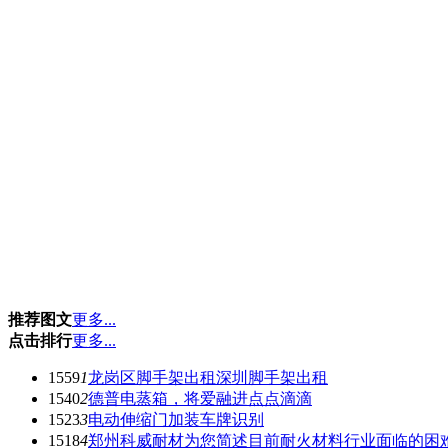
推荐图文
更多...
点击排行
更多...
1559
1
龙岗区脚手架出租深圳脚手架出租
1540
2
德普电蒸箱，将爱融进点点滴滴
1523
3
电动伸缩门加装车牌识别
1518
4
郑州科威耐材为您简述目前耐火材料行业面临的困