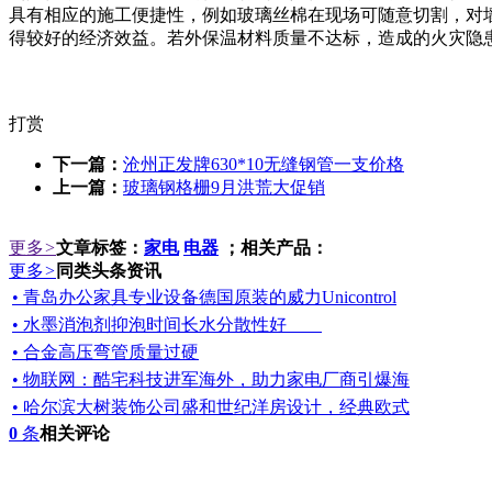
具有相应的施工便捷性，例如玻璃丝棉在现场可随意切割，对
得较好的经济效益。若外保温材料质量不达标，造成的火灾隐患将不堪
打赏
下一篇：
沧州正发牌630*10无缝钢管一支价格
上一篇：
玻璃钢格栅9月洪荒大促销
更多
>
文章标签：
家电
电器
；相关产品：
更多
>
同类头条资讯
• 青岛办公家具专业设备德国原装的威力Unicontrol
• 水墨消泡剂抑泡时间长水分散性好
• 合金高压弯管质量过硬
• 物联网：酷宅科技进军海外，助力家电厂商引爆海
• 哈尔滨大树装饰公司盛和世纪洋房设计，经典欧式
0
条
相关评论