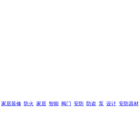
家居装修
防火
家居
智能
阀门
安防
防盗
泵
设计
安防器材