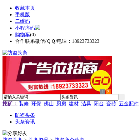
收藏本页
手机版
二维码
小程序码
购物车
(
0
)
合作联系微信/ＱＱ/电话：18923733323
1
2
挖矿：
装修
环保
佛山
厨房
建材
洁具
阳台
瓷砖
五金配件
防盗头条
头条资讯
防盗头条
>
头条资讯
>
防盗商企动态