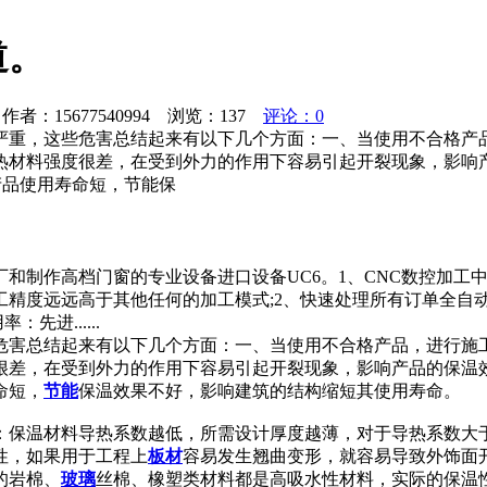
道。
者：15677540994 浏览：
137
评论：0
严重，这些危害总结起来有以下几个方面：一、当使用不合格产
热材料强度很差，在受到外力的作用下容易引起开裂现象，影响
产品使用寿命短，节能保
和制作高档门窗的专业设备进口设备UC6。1、CNC数控加工
工精度远远高于其他任何的加工模式;2、快速处理所有订单全自
进......
危害总结起来有以下几个方面：一、当使用不合格产品，进行施
很差，在受到外力的作用下容易引起开裂现象，影响产品的保温效
命短，
节能
保温效果不好，影响建筑的结构缩短其使用寿命。
保温材料导热系数越低，所需设计厚度越薄，对于导热系数大于0.
性，如果用于工程上
板材
容易发生翘曲变形，就容易导致外饰面
的岩棉、
玻璃
丝棉、橡塑类材料都是高吸水性材料，实际的保温