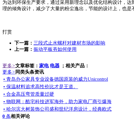
为达到环保生产要求，通过采用新理念以及优化结构设计，达
理的倾角设计，减少了大量的粉尘逸出，节能的设计上，也是不
打赏
下一篇：
三段式止水螺杆对建材市场的影响
上一篇：
振动平板夯如何使用
更多
>
文章标签：
家电
电器
；相关产品：
更多
>
同类头条资讯
• 青岛办公家具专业设备德国原装的威力Unicontrol
• 保温材料追求高性价比才是王道。
• 合金高压弯管质量过硬
• 物联网：酷宅科技进军海外，助力家电厂商引爆海
• 哈尔滨大树装饰公司盛和世纪洋房设计，经典欧式
0
条
相关评论