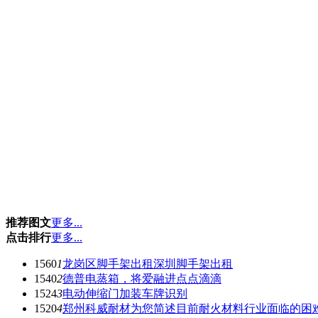
推荐图文
更多...
点击排行
更多...
1560
1
龙岗区脚手架出租深圳脚手架出租
1540
2
德普电蒸箱，将爱融进点点滴滴
1524
3
电动伸缩门加装车牌识别
1520
4
郑州科威耐材为您简述目前耐火材料行业面临的困