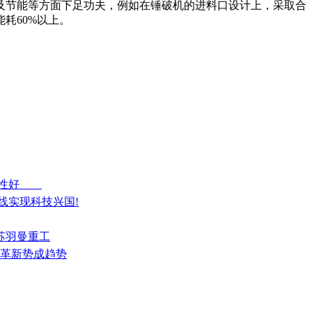
及节能等方面下足功夫，例如在锤破机的进料口设计上，采取合
耗60%以上。
分散性好
线实现科技兴国!
江苏羽曼重工
术革新势成趋势