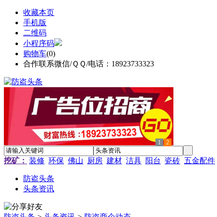
收藏本页
手机版
二维码
小程序码
购物车
(
0
)
合作联系微信/ＱＱ/电话：18923733323
1
2
挖矿：
装修
环保
佛山
厨房
建材
洁具
阳台
瓷砖
五金配件
防盗头条
头条资讯
防盗头条
>
头条资讯
>
防盗商企动态