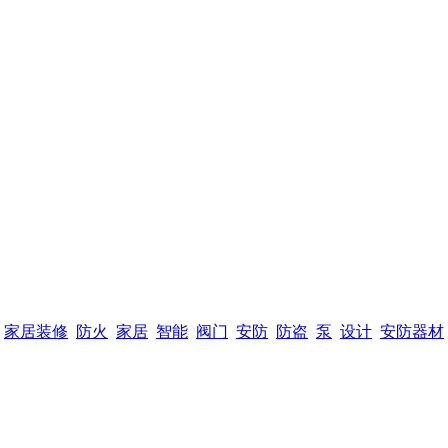
家居装修
防火
家居
智能
阀门
安防
防盗
泵
设计
安防器材