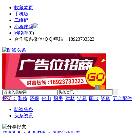
收藏本页
手机版
二维码
小程序码
购物车
(
0
)
合作联系微信/ＱＱ/电话：18923733323
1
2
挖矿：
装修
环保
佛山
厨房
建材
洁具
阳台
瓷砖
五金配件
防盗头条
头条资讯
防盗头条
>
头条资讯
>
防盗商企动态