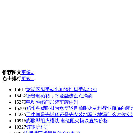
推荐图文
更多...
点击排行
更多...
1561
1
龙岗区脚手架出租深圳脚手架出租
1543
2
德普电蒸箱，将爱融进点点滴滴
1527
3
电动伸缩门加装车牌识别
1520
4
郑州科威耐材为您简述目前耐火材料行业面临的困
1123
5
卫生间是先铺砖还是先安装地漏？地漏什么时候安
1091
6
膨胀型阻火模块 电缆阻火模块直销价格
1032
7
锌钢护栏厂