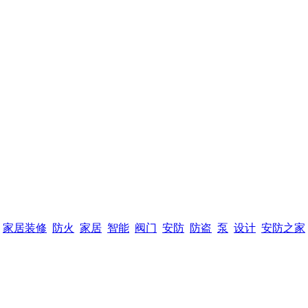
家居装修
防火
家居
智能
阀门
安防
防盗
泵
设计
安防之家