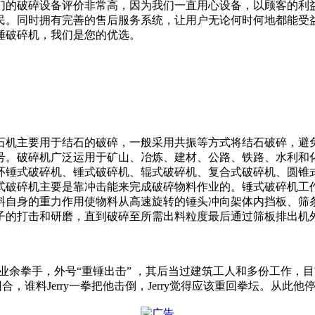
们的破碎设备评价非常高，因为我们一直用心设备，以顾客的利
民。同时拥有完善的售后服务系统，让用户无论何时何地都能受
锤破碎机，我们是您的优选。
石机主要用于结石的破碎，一般采用共振等方式将结石破碎，避
号。破碎机广泛运用于矿山、冶炼、建材、公路、铁路、水利和
环锤式破碎机、锤式破碎机、辊式破碎机、复合式破碎机、圆锥
式破碎机主要是靠冲击能来完成破碎物料作业的。锤式破碎机工
料自身的重力作用使物料从高速旋转的锤头冲向架体内挡板、筛
子的打击和研磨，直到破碎至所需出料粒度最后通过筛板排出机
前途的年青业余拳手，外号“重锤出击” ，其后当过建筑工人和多份工
lake打几回合，谁料Jerry一拳把他击倒，Jerry觉得应该重回拳坛