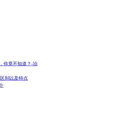
，你竟不知道？-泊
的区别以及特点
介