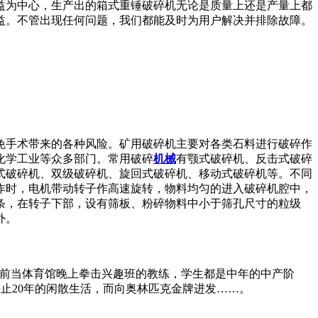
益为中心，生产出的箱式重锤破碎机无论是质量上还是产量上都
益。不管出现任何问题，我们都能及时为用户解决并排除故障。
免手术带来的各种风险。矿用破碎机主要对各类石料进行破碎作
化学工业等众多部门。常用破碎
机械
有颚式破碎机、反击式破碎
式破碎机、双级破碎机、旋回式破碎机、移动式破碎机等。不同
作时，电机带动转子作高速旋转，物料均匀的进入破碎机腔中，
条，在转子下部，设有筛板、粉碎物料中小于筛孔尺寸的粒级
外。
作，目前当体育馆晚上拳击兴趣班的教练，学生都是中年的中产阶
。从此他停止20年的闲散生活，而向奥林匹克金牌进发……。