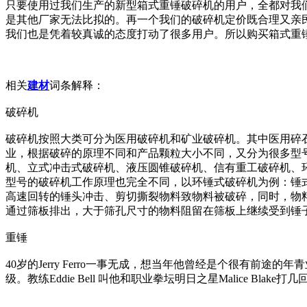
只要使用过我们生产的新型箱式重锤破碎机的用户，全都对我
是其他厂家无法比拟的。再一个我们的破碎机定价既合理又亲
我们也是凭着较真诚的态度打动了很多用户。所以购买箱式重
相关
建材
词条解释：
破碎机
破碎机按照大类可分为医用破碎机和矿业破碎机。其中医用碎
业，根据破碎的原理不同和产品颗粒大小不同，又分为很多型
机、立式冲击式破碎机、液压圆锥破碎机、信有重工破碎机、
型号的破碎机工作原理也完全不同，以环锤式破碎机为例：锤
高速回转的锤头冲击、剪切撕裂物料致物料被破碎，同时，物
通过筛板排出，大于筛孔尺寸的物料阻留在筛板上继续受到锤
重锤
40岁的Jerry Ferro一事无成，想当年他曾经是个很有
级。教练Eddie Bell 叫他和职业拳坛明日之星Malice B